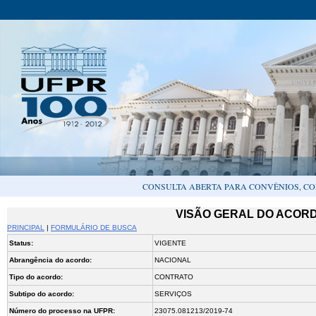
CONSULTA ABERTA PARA CONVÊNIOS, CO
VISÃO GERAL DO ACORDO
PRINCIPAL
|
FORMULÁRIO DE BUSCA
Status:
VIGENTE
Abrangência do acordo:
NACIONAL
Tipo do acordo:
CONTRATO
Subtipo do acordo:
SERVIÇOS
Número do processo na UFPR:
23075.081213/2019-74