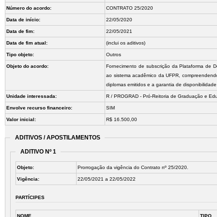
Número do acordo:
CONTRATO 25/2020
Data de início:
22/05/2020
Data de fim:
22/05/2021
Data de fim atual:
(inclui os aditivos)
Tipo objeto:
Outros
Objeto do acordo:
Fornecimento de subscrição da Plataforma de D
ao sistema acadêmico da UFPR, compreendendo a e
diplomas emitidos e a garantia de disponibilidade
Unidade interessada:
R / PROGRAD - Pró-Reitoria de Graduação e Edu
Envolve recurso financeiro:
SIM
Valor inicial:
R$ 16.500,00
ADITIVOS / APOSTILAMENTOS
ADITIVO Nº 1
Objeto:
Prorrogação da vigência do Contrato nº 25/2020.
Vigência:
22/05/2021 a 22/05/2022
PARTÍCIPES
NOME
TIPO