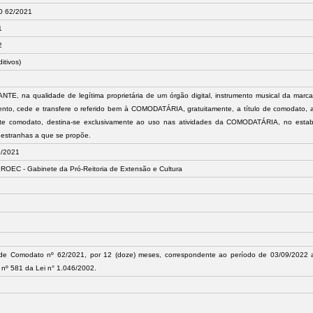
 62/2021
1
2
ditivos)
E, na qualidade de legítima proprietária de um órgão digital, instrumento musical da mar
nto, cede e transfere o referido bem à COMODATÁRIA, gratuitamente, a título de comodato,
ste comodato, destina-se exclusivamente ao uso nas atividades da COMODATÁRIA, no estabe
estranhas a que se propõe.
/2021
OEC - Gabinete da Pró-Reitoria de Extensão e Cultura
 de Comodato nº 62/2021, por 12 (doze) meses, correspondente ao período de 03/09/2022 
nº 581 da Lei n° 1.046/2002.