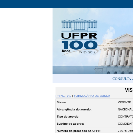
CONSULTA 
VI
PRINCIPAL
|
FORMULÁRIO DE BUSCA
Status:
VIGENTE
Abrangência do acordo:
NACIONA
Tipo do acordo:
CONTRAT
Subtipo do acordo:
COMODAT
Número do processo na UFPR:
23075.069