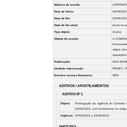
Número do acordo:
CONTRATO
Data de início:
03/09/202
Data de fim:
03/09/202
Data de fim atual:
(inclui os a
Tipo objeto:
Outros
Objeto do acordo:
A COMODANT
funcioname
objeto de
operações 
Publicação:
DOU 08/09
Unidade interessada:
PROEC / PR
Envolve recurso financeiro:
NÃO
ADITIVOS / APOSTILAMENTOS
ADITIVO Nº 1
Objeto:
Prorrogação da vigência do Contrato
03/09/2023, com fundamento no artigo 
Vigência:
05/09/2022 a 03/09/2023
PARTÍCIPES