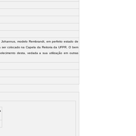
ca Johannus, modelo Rembrandt, em perfeito estado de
 a ser colocado na Capela da Reitoria da UFPR. O bem
lecimento desta, vedada a sua utilização em outras
a