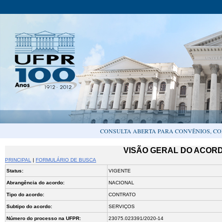
CONSULTA ABERTA PARA CONVÊNIOS, CO
VISÃO GERAL DO ACORDO
PRINCIPAL
|
FORMULÁRIO DE BUSCA
Status:
VIGENTE
Abrangência do acordo:
NACIONAL
Tipo do acordo:
CONTRATO
Subtipo do acordo:
SERVIÇOS
Número do processo na UFPR:
23075.023391/2020-14