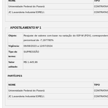
NOME
TIPO
Universidade Federal do Paraná
CONTRATA
JC Lavanderia Industrial EIRELI.
CONTRATA
APOSTILAMENTO Nº 1
Objeto:
Reajuste de valores com base na variação do IGP-M (FGV), corresponde
percentual de -7,197780%
Vigência:
06/08/2023 a 12/07/2024
Tipo do
SUPRESSÃO
termo:
Valor
R$ 1.445,96
aditado:
PARTÍCIPES
NOME
TIPO
Universidade Federal do Paraná
CONTRATA
JC Lavanderia Industrial EIRELI.
CONTRATA