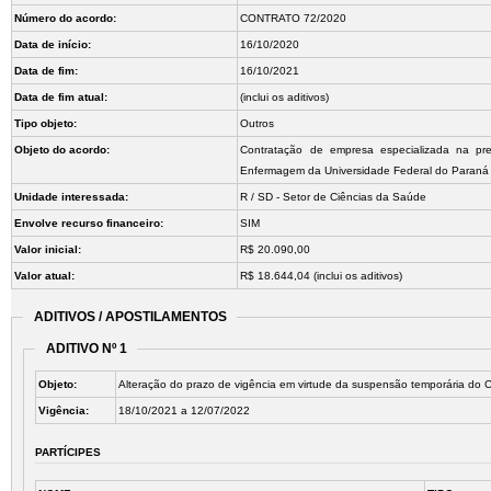
Número do acordo:
CONTRATO 72/2020
Data de início:
16/10/2020
Data de fim:
16/10/2021
Data de fim atual:
(inclui os aditivos)
Tipo objeto:
Outros
Objeto do acordo:
Contratação de empresa especializada na pre
Enfermagem da Universidade Federal do Paraná
Unidade interessada:
R / SD - Setor de Ciências da Saúde
Envolve recurso financeiro:
SIM
Valor inicial:
R$ 20.090,00
Valor atual:
R$ 18.644,04 (inclui os aditivos)
ADITIVOS / APOSTILAMENTOS
ADITIVO Nº 1
Objeto:
Alteração do prazo de vigência em virtude da suspensão temporária do 
Vigência:
18/10/2021 a 12/07/2022
PARTÍCIPES