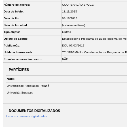
Número do acordo:
COOPERAÇÃO 27/2017
Data de início:
13/11/2015
Data de fim:
08/10/2018
Data de fim atual:
(inclui os aditivos)
Tipo objeto:
Outros
Objeto do acordo:
Estabelecer o Programa de Duplo-diploma de mes
Publicação:
DOU 07/03/2017
Unidade interessada:
TC / PPGMAUI - Coordenação de Programa de Pós
Envolve recurso financeiro:
NÃO
PARTÍCIPES
NOME
Universidade Federal do Paraná
Universität Stuttgart
DOCUMENTOS DIGITALIZADOS
Listar documentos digitalizados