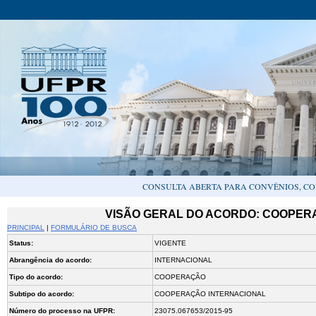
CONSULTA ABERTA PARA CONVÊNIOS, CO
VISÃO GERAL DO ACORDO: COOPERA
PRINCIPAL
|
FORMULÁRIO DE BUSCA
Status:
VIGENTE
Abrangência do acordo:
INTERNACIONAL
Tipo do acordo:
COOPERAÇÃO
Subtipo do acordo:
COOPERAÇÃO INTERNACIONAL
Número do processo na UFPR:
23075.067653/2015-95