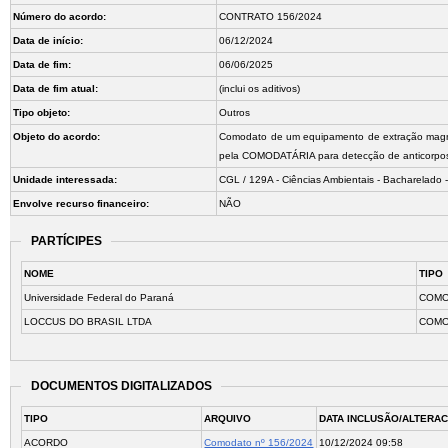
Número do acordo:
CONTRATO 156/2024
Data de início:
06/12/2024
Data de fim:
06/06/2025
Data de fim atual:
(inclui os aditivos)
Tipo objeto:
Outros
Objeto do acordo:
Comodato de um equipamento de extração magnét
pela COMODATÁRIA para detecção de anticorpos 
Unidade interessada:
CGL / 129A - Ciências Ambientais - Bacharelado - 
Envolve recurso financeiro:
NÃO
PARTÍCIPES
NOME
TIPO
Universidade Federal do Paraná
COMO
LOCCUS DO BRASIL LTDA
COM
DOCUMENTOS DIGITALIZADOS
TIPO
ARQUIVO
DATA INCLUSÃO/ALTERA
ACORDO
Comodato nº 156/2024
10/12/2024 09:58