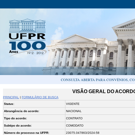
CONSULTA ABERTA PARA CONVÊNIOS, CO
VISÃO GERAL DO ACORDO
PRINCIPAL
|
FORMULÁRIO DE BUSCA
Status:
VIGENTE
Abrangência do acordo:
NACIONAL
Tipo do acordo:
CONTRATO
Subtipo do acordo:
COMODATO
Número do processo na UFPR:
23075.047863/2024-58