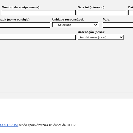
Membro da equipe (nome):
Data ini (intervalo)
Dat
sada (nome ou sigla):
Unidade responsável:
País:
Ordenação (desc):
RA/CCE/DSI
tendo apoio diversas unidades da UFPR.