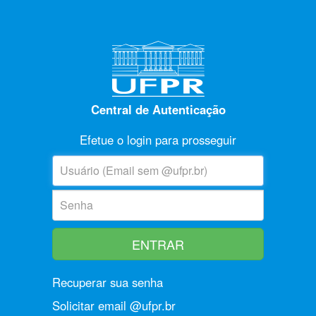
Central de Autenticação
Efetue o login para prosseguir
U
suário:
S
enha:
Recuperar sua senha
Solicitar email @ufpr.br