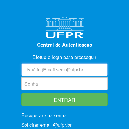
Central de Autenticação
Efetue o login para prosseguir
U
suário:
S
enha:
Recuperar sua senha
Solicitar email @ufpr.br