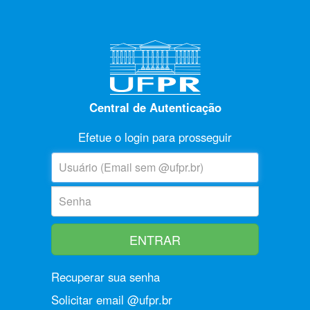
Central de Autenticação
Efetue o login para prosseguir
U
suário:
S
enha:
Recuperar sua senha
Solicitar email @ufpr.br